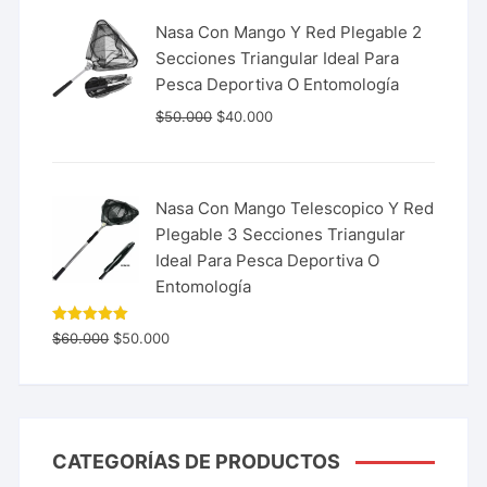
Nasa Con Mango Y Red Plegable 2
Secciones Triangular Ideal Para
Pesca Deportiva O Entomología
$
50.000
$
40.000
Nasa Con Mango Telescopico Y Red
Plegable 3 Secciones Triangular
Ideal Para Pesca Deportiva O
Entomología
Valorado
$
60.000
$
50.000
con
5.00
de 5
CATEGORÍAS DE PRODUCTOS