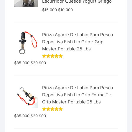
Escurridor Quesos Yogurt Griego
$
15.000
$
10.000
Pinza Agarre De Labio Para Pesca
Deportiva Fish Lip Grip - Grip
Master Portable 25 Lbs
Valorado
$
35.000
$
29.900
con
5.00
de 5
Pinza Agarre De Labio Para Pesca
Deportiva Fish Lip Grip Forma T -
Grip Master Portable 25 Lbs
Valorado
$
35.000
$
29.900
con
5.00
de 5