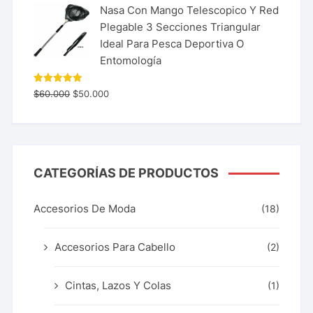
Nasa Con Mango Telescopico Y Red
Plegable 3 Secciones Triangular
Ideal Para Pesca Deportiva O
Entomología
Valorado
$
60.000
$
50.000
con
5.00
de 5
CATEGORÍAS DE PRODUCTOS
Accesorios De Moda
(18)
Accesorios Para Cabello
(2)
Cintas, Lazos Y Colas
(1)