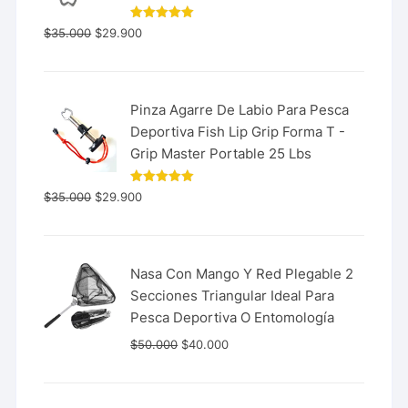
Valorado
$
35.000
$
29.900
con
5.00
de 5
Pinza Agarre De Labio Para Pesca
Deportiva Fish Lip Grip Forma T -
Grip Master Portable 25 Lbs
Valorado
$
35.000
$
29.900
con
5.00
de 5
Nasa Con Mango Y Red Plegable 2
Secciones Triangular Ideal Para
Pesca Deportiva O Entomología
$
50.000
$
40.000