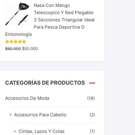
Nasa Con Mango
Telescopico Y Red Plegable
3 Secciones Triangular Ideal
Para Pesca Deportiva O
Entomología
Valorado
$
60.000
$
50.000
con
5.00
de 5
CATEGORÍAS DE PRODUCTOS
Accesorios De Moda
(18)
Accesorios Para Cabello
(2)
Cintas, Lazos Y Colas
(1)