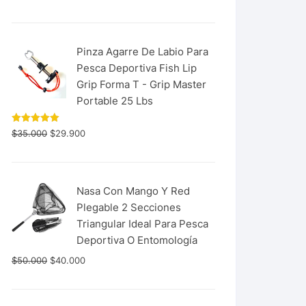
con
5.00
de 5
Pinza Agarre De Labio Para
Pesca Deportiva Fish Lip
Grip Forma T - Grip Master
Portable 25 Lbs
Valorado
$
35.000
$
29.900
con
5.00
de 5
Nasa Con Mango Y Red
Plegable 2 Secciones
Triangular Ideal Para Pesca
Deportiva O Entomología
$
50.000
$
40.000