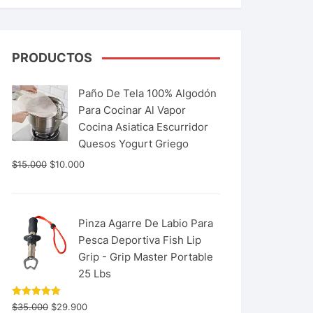
PRODUCTOS
Paño De Tela 100% Algodón
Para Cocinar Al Vapor
Cocina Asiatica Escurridor
Quesos Yogurt Griego
$
15.000
$
10.000
Pinza Agarre De Labio Para
Pesca Deportiva Fish Lip
Grip - Grip Master Portable
25 Lbs
Valorado
$
35.000
$
29.900