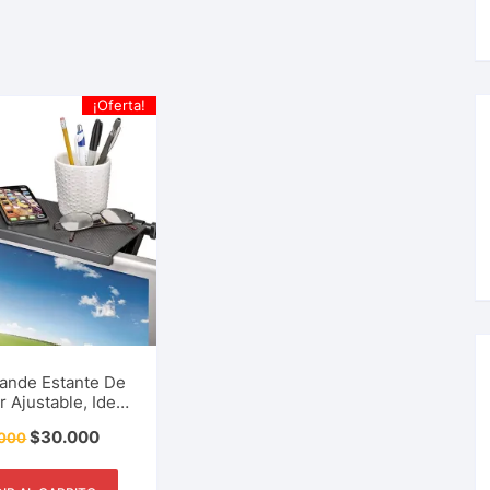
¡Oferta!
ande Estante De
r Ajustable, Ideal
ontrol Remoto,
$
30.000
000
Router, Consolas
o Juegos, Gafas
ífonos, Pantalla,