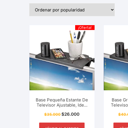
¡Oferta!
Base Pequeña Estante De
Base Gr
Televisor Ajustable, Ideal
Televiso
Para Control Remoto,
Para C
$
26.000
$
35.000
$
40.
Modem, Router, Consolas
Modem, 
De Video Juegos, Gafas
De Vide
3D, Audífonos, Pantalla,
3D, Aud