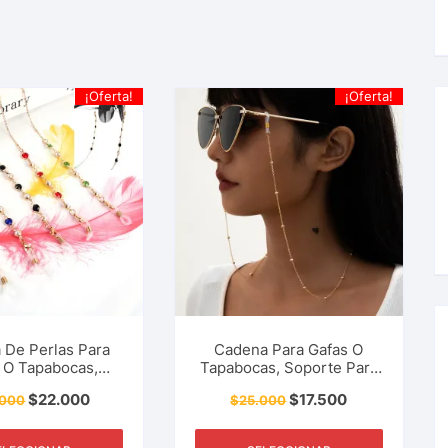
¡Oferta!
¡Oferta!
 De Perlas Para
Cadena Para Gafas O
 O Tapabocas,
Tapabocas, Soporte Para
e Para Lentes,
Lentes, Correa, Cordón,
$
22.000
$
17.500
.000
$
25.000
 Cordón, Mujer,
Mujer, Niñas, Accesorios
ccesorios Y Más.
Y Más.