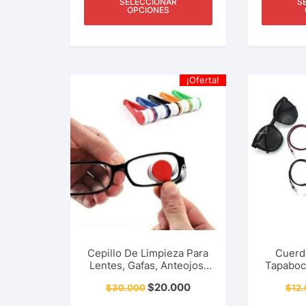
SELECCIONAR
S
OPCIONES
¡Oferta!
Cepillo De Limpieza Para
Cuerd
Lentes, Gafas, Anteojos.
Tapaboc
Mini Limpiador De
Lentes,
$
20.000
$
30.000
$
12
Microfibra Portátil,
Unis
Multifuncional, Doble
Acce