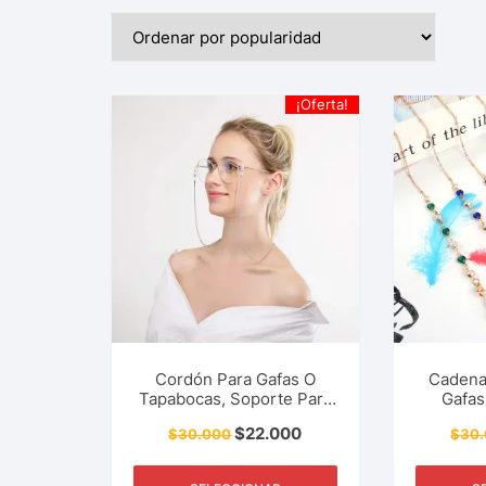
¡Oferta!
Cordón Para Gafas O
Cadena
Tapabocas, Soporte Para
Gafas
Lentes, Correa, Mujeres,
Soport
$
22.000
$
30.000
$
30
Niñas, Accesorios Y Más.
Correa,
Niñas, A