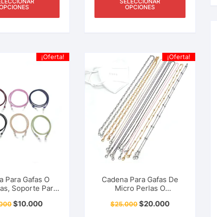
ELECCIONAR
SELECCIONAR
OPCIONES
OPCIONES
¡Oferta!
¡Oferta!
a Para Gafas O
Cadena Para Gafas De
as, Soporte Para
Micro Perlas O
 Correa, Cordón,
Tapabocas, Soporte Para
$
10.000
$
20.000
.000
$
25.000
ex, Multiusos,
Lentes, Correa, Cordón,
sorios Y Más.
Mujer, Niñas, Accesorios