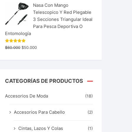
Nasa Con Mango
Telescopico Y Red Plegable
3 Secciones Triangular Ideal
Para Pesca Deportiva O
Entomología
Valorado
$
60.000
$
50.000
con
5.00
de 5
CATEGORÍAS DE PRODUCTOS
Accesorios De Moda
(18)
Accesorios Para Cabello
(2)
Cintas, Lazos Y Colas
(1)