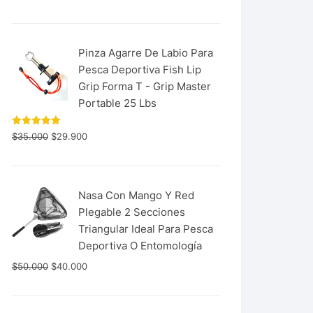
con
5.00
de 5
Pinza Agarre De Labio Para
Pesca Deportiva Fish Lip
Grip Forma T - Grip Master
Portable 25 Lbs
Valorado
$
35.000
$
29.900
con
5.00
de 5
Nasa Con Mango Y Red
Plegable 2 Secciones
Triangular Ideal Para Pesca
Deportiva O Entomología
$
50.000
$
40.000