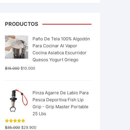
PRODUCTOS
Paño De Tela 100% Algodón
Para Cocinar Al Vapor
Cocina Asiatica Escurridor
Quesos Yogurt Griego
$
15.000
$
10.000
Pinza Agarre De Labio Para
Pesca Deportiva Fish Lip
Grip - Grip Master Portable
25 Lbs
Valorado
$
35.000
$
29.900