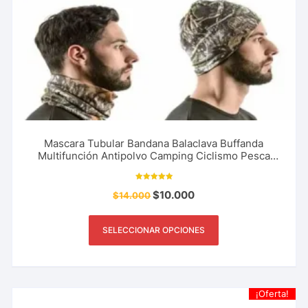
Mascara Tubular Bandana Balaclava Buffanda
Multifunción Antipolvo Camping Ciclismo Pesca
Caza y Más
Valorado con
$
10.000
$
14.000
5.00
de 5
SELECCIONAR OPCIONES
¡Oferta!