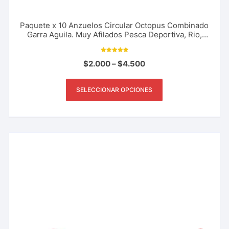
Paquete x 10 Anzuelos Circular Octopus Combinado
Garra Aguila. Muy Afilados Pesca Deportiva, Rio,
Lago, Mar.
Valorado con
$
2.000
–
$
4.500
5.00
de 5
SELECCIONAR OPCIONES