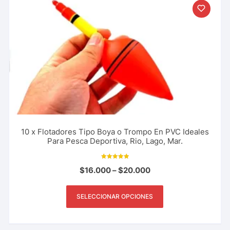
10 x Flotadores Tipo Boya o Trompo En PVC Ideales
Para Pesca Deportiva, Rio, Lago, Mar.
Valorado con
$
16.000
–
$
20.000
5.00
de 5
SELECCIONAR OPCIONES