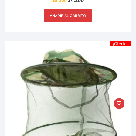
$
4.200
$
5.000
de 5
AÑADIR AL CARRITO
¡Oferta!