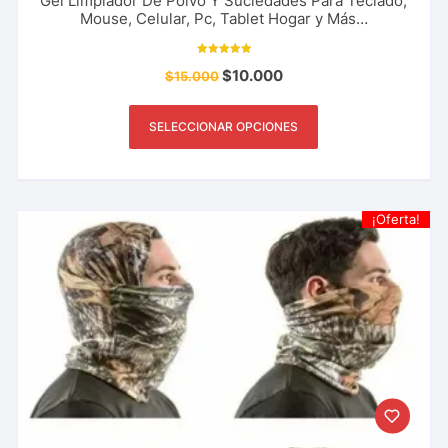
Gel Limpiador De Polvo Y Suciedades Para Teclado,
Mouse, Celular, Pc, Tablet Hogar y Más…
Valorado con
$
10.000
$
15.000
5.00
de 5
SELECCIONAR OPCIONES
¡Oferta!