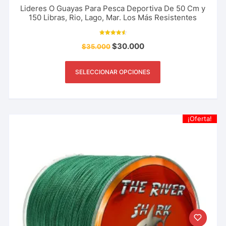
Lideres O Guayas Para Pesca Deportiva De 50 Cm y
150 Libras, Rio, Lago, Mar. Los Más Resistentes
Valorado
$
30.000
$
35.000
con
4.64
de 5
SELECCIONAR OPCIONES
¡Oferta!