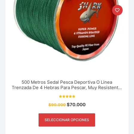
500 Metros Sedal Pesca Deportiva O Linea
Trenzada De 4 Hebras Para Pescar, Muy Resistente.
Marca The River Shark 18 A 80 Libras
Valorado con
$
70.000
$
90.000
5.00
de 5
SELECCIONAR OPCIONES