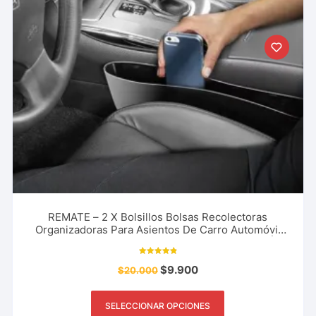
REMATE – 2 X Bolsillos Bolsas Recolectoras
Organizadoras Para Asientos De Carro Automóvil
Celulares, Billeteras, Dinero y Más – LIQUIDACIÓN
Valorado
$
9.900
$
20.000
con
4.88
de 5
SELECCIONAR OPCIONES