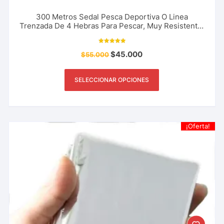
300 Metros Sedal Pesca Deportiva O Linea
Trenzada De 4 Hebras Para Pescar, Muy Resistente.
Marca The River Shark 18 A 80 Libras
Valorado con
$
45.000
$
55.000
5.00
de 5
SELECCIONAR OPCIONES
¡Oferta!