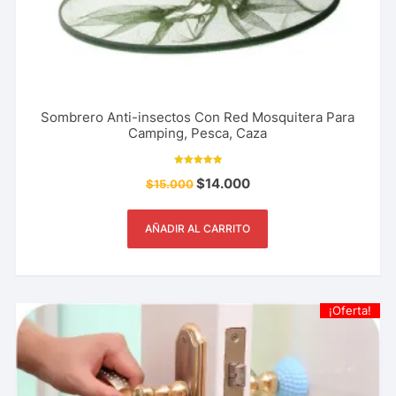
Sombrero Anti-insectos Con Red Mosquitera Para
Camping, Pesca, Caza
Valorado con
$
14.000
$
15.000
5.00
de 5
AÑADIR AL CARRITO
¡Oferta!