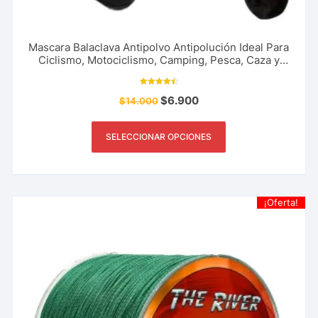
Mascara Balaclava Antipolvo Antipolución Ideal Para
Ciclismo, Motociclismo, Camping, Pesca, Caza y
Más
Valorado
$
6.900
$
14.000
con
4.58
de 5
SELECCIONAR OPCIONES
¡Oferta!