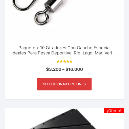
Paquete x 10 Giradores Con Gancho Especial
Ideales Para Pesca Deportiva, Rio, Lago, Mar. Varios
Tamaños
Valorado con
$
3.200
–
$
16.000
5.00
de 5
SELECCIONAR OPCIONES
¡Oferta!