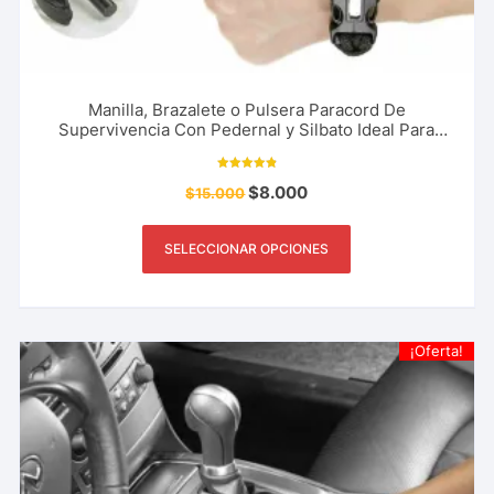
Manilla, Brazalete o Pulsera Paracord De
Supervivencia Con Pedernal y Silbato Ideal Para
Pesca, Camping, Montañismo y Más
Valorado
$
8.000
$
15.000
con
4.91
de 5
SELECCIONAR OPCIONES
¡Oferta!