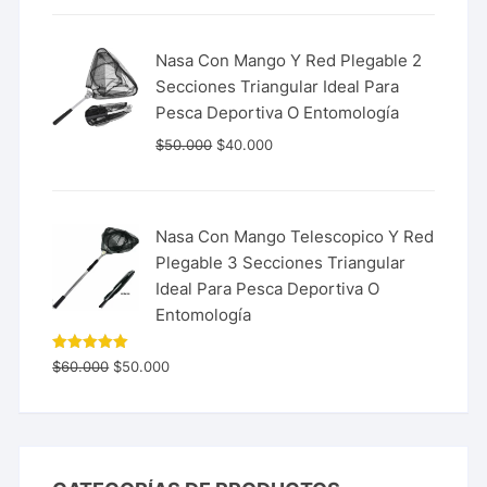
Nasa Con Mango Y Red Plegable 2
Secciones Triangular Ideal Para
Pesca Deportiva O Entomología
$
50.000
$
40.000
Nasa Con Mango Telescopico Y Red
Plegable 3 Secciones Triangular
Ideal Para Pesca Deportiva O
Entomología
Valorado
$
60.000
$
50.000
con
5.00
de 5