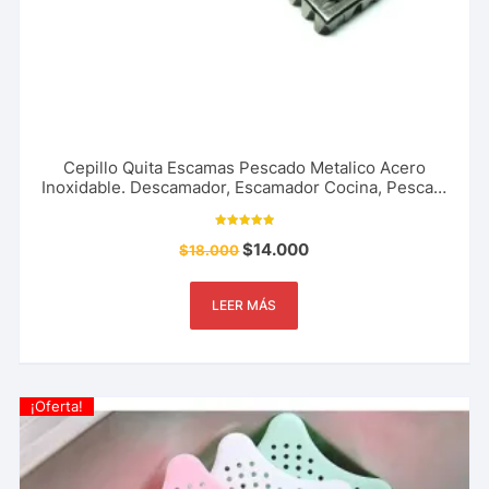
Cepillo Quita Escamas Pescado Metalico Acero
Inoxidable. Descamador, Escamador Cocina, Pesca y
Mas
Valorado con
$
14.000
$
18.000
5.00
de 5
LEER MÁS
¡Oferta!