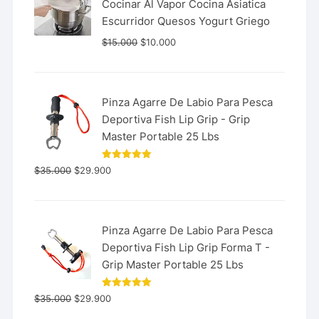
Cocinar Al Vapor Cocina Asiatica
Escurridor Quesos Yogurt Griego
$
15.000
$
10.000
Pinza Agarre De Labio Para Pesca
Deportiva Fish Lip Grip - Grip
Master Portable 25 Lbs
Valorado
$
35.000
$
29.900
con
5.00
de 5
Pinza Agarre De Labio Para Pesca
Deportiva Fish Lip Grip Forma T -
Grip Master Portable 25 Lbs
Valorado
$
35.000
$
29.900
con
5.00
de 5