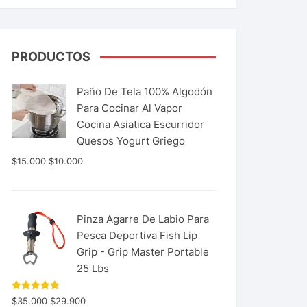
PRODUCTOS
Paño De Tela 100% Algodón
Para Cocinar Al Vapor
Cocina Asiatica Escurridor
Quesos Yogurt Griego
$
15.000
$
10.000
Pinza Agarre De Labio Para
Pesca Deportiva Fish Lip
Grip - Grip Master Portable
25 Lbs
Valorado
$
35.000
$
29.900