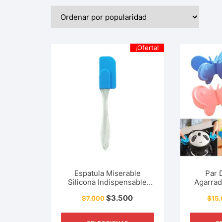
¡Oferta!
Espatula Miserable
Par 
Silicona Indispensable
Agarrad
Para Cocina, Panadería,
Con Im
$
3.500
$
7.000
$
15
Reposteria y Mas
Cocin
Repo