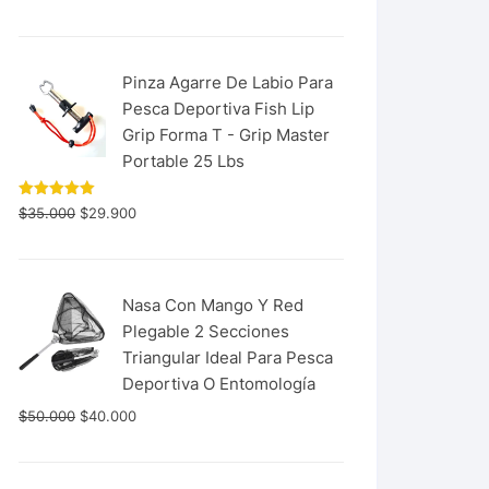
con
5.00
de 5
Pinza Agarre De Labio Para
Pesca Deportiva Fish Lip
Grip Forma T - Grip Master
Portable 25 Lbs
Valorado
$
35.000
$
29.900
con
5.00
de 5
Nasa Con Mango Y Red
Plegable 2 Secciones
Triangular Ideal Para Pesca
Deportiva O Entomología
$
50.000
$
40.000