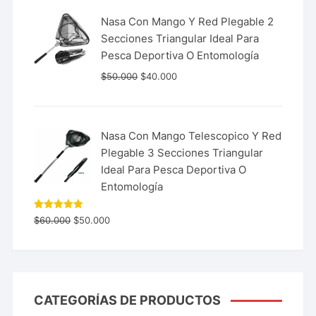
Nasa Con Mango Y Red Plegable 2
Secciones Triangular Ideal Para
Pesca Deportiva O Entomología
$
50.000
$
40.000
Nasa Con Mango Telescopico Y Red
Plegable 3 Secciones Triangular
Ideal Para Pesca Deportiva O
Entomología
Valorado
$
60.000
$
50.000
con
5.00
de 5
CATEGORÍAS DE PRODUCTOS