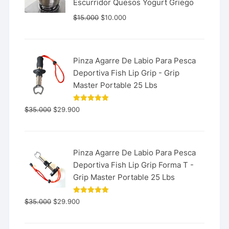
Escurridor Quesos Yogurt Griego
$
15.000
$
10.000
Pinza Agarre De Labio Para Pesca
Deportiva Fish Lip Grip - Grip
Master Portable 25 Lbs
Valorado
$
35.000
$
29.900
con
5.00
de 5
Pinza Agarre De Labio Para Pesca
Deportiva Fish Lip Grip Forma T -
Grip Master Portable 25 Lbs
Valorado
$
35.000
$
29.900
con
5.00
de 5