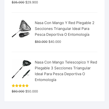
Valorado
$
35.000
$
29.900
con
5.00
de 5
Nasa Con Mango Y Red Plegable 2
Secciones Triangular Ideal Para
Pesca Deportiva O Entomología
$
50.000
$
40.000
Nasa Con Mango Telescopico Y Red
Plegable 3 Secciones Triangular
Ideal Para Pesca Deportiva O
Entomología
Valorado
$
60.000
$
50.000
con
5.00
de 5