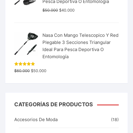
Pesca Deportiva O Entomología
$
50.000
$
40.000
Nasa Con Mango Telescopico Y Red
Plegable 3 Secciones Triangular
Ideal Para Pesca Deportiva O
Entomología
Valorado
$
60.000
$
50.000
con
5.00
de 5
CATEGORÍAS DE PRODUCTOS
Accesorios De Moda
(18)