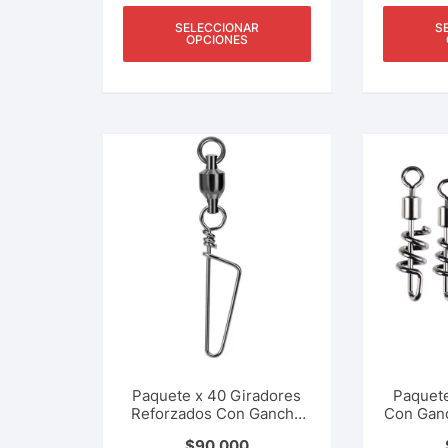
SELECCIONAR
S
OPCIONES
Paquete x 40 Giradores
Paquete
Reforzados Con Gancho
Con Ganc
Especial Tipo Broche De
Espiral 
$
90.000