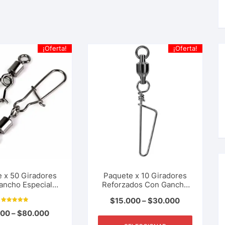
¡Oferta!
¡Oferta!
 x 50 Giradores
Paquete x 10 Giradores
ancho Especial
Reforzados Con Gancho
es Para Pesca
Especial Tipo Broche De
$
15.000
–
$
30.000
a, Rio, Lago, Mar.
Arco Ideales Para Pesca
Valorado con
ios Tamaños
Deportiva, Rio, Lago, Mar.
000
–
$
80.000
5.00
de 5
Varios Tamaños