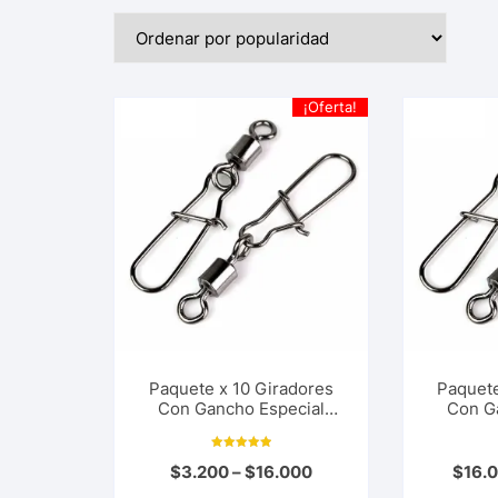
¡Oferta!
Paquete x 10 Giradores
Paquete
Con Gancho Especial
Con G
Ideales Para Pesca
Ideal
Deportiva, Rio, Lago, Mar.
Deportiv
Valorado con
Varios Tamaños
Var
$
3.200
–
$
16.000
$
16.
5.00
de 5