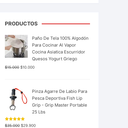
PRODUCTOS
Paño De Tela 100% Algodón
Para Cocinar Al Vapor
Cocina Asiatica Escurridor
Quesos Yogurt Griego
$
15.000
$
10.000
Pinza Agarre De Labio Para
Pesca Deportiva Fish Lip
Grip - Grip Master Portable
25 Lbs
Valorado
$
35.000
$
29.900