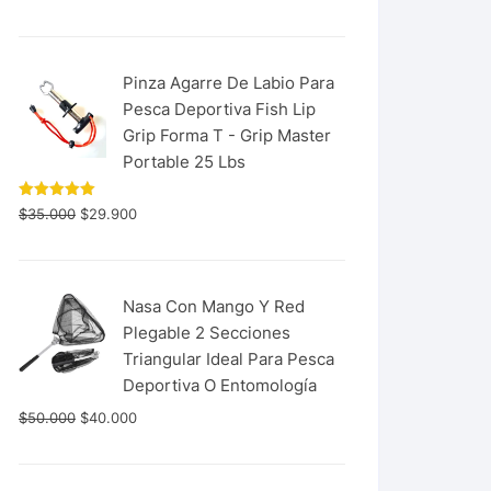
con
5.00
de 5
Pinza Agarre De Labio Para
Pesca Deportiva Fish Lip
Grip Forma T - Grip Master
Portable 25 Lbs
Valorado
$
35.000
$
29.900
con
5.00
de 5
Nasa Con Mango Y Red
Plegable 2 Secciones
Triangular Ideal Para Pesca
Deportiva O Entomología
$
50.000
$
40.000