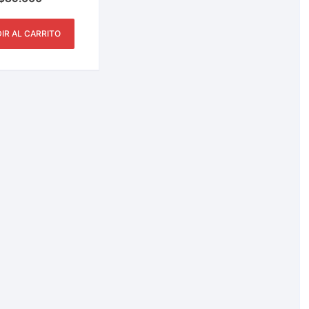
a, Rio, Lago, Mar.
ios Tamaños
IR AL CARRITO