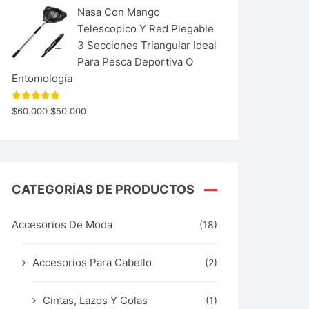
Nasa Con Mango
Telescopico Y Red Plegable
3 Secciones Triangular Ideal
Para Pesca Deportiva O
Entomología
Valorado
$
60.000
$
50.000
con
5.00
de 5
CATEGORÍAS DE PRODUCTOS
Accesorios De Moda
(18)
Accesorios Para Cabello
(2)
Cintas, Lazos Y Colas
(1)