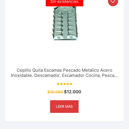
Sin existencias
Cepillo Quita Escamas Pescado Metalico Acero
Inoxidable. Descamador, Escamador Cocina, Pesca y
Mas
Valorado con
$
12.000
$
15.000
5.00
de 5
LEER MÁS