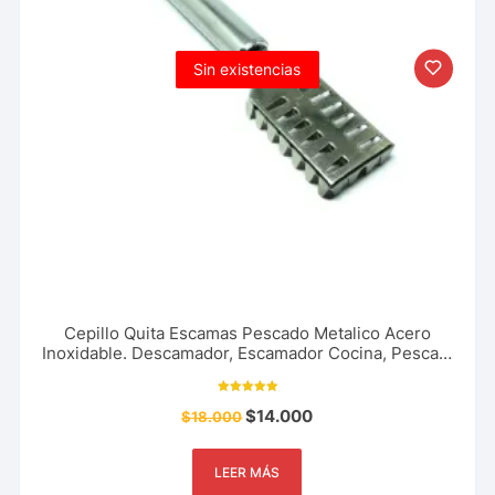
Sin existencias
Cepillo Quita Escamas Pescado Metalico Acero
Inoxidable. Descamador, Escamador Cocina, Pesca y
Mas
Valorado con
$
14.000
$
18.000
5.00
de 5
LEER MÁS