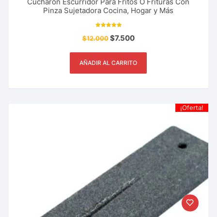
Cucharón Escurridor Para Fritos O Frituras Con
Pinza Sujetadora Cocina, Hogar y Más
Valorado con
$
7.500
$
12.000
5.00
de 5
AÑADIR AL CARRITO
¡Oferta!