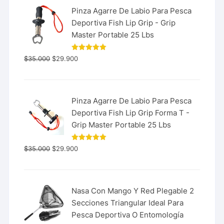
Pinza Agarre De Labio Para Pesca
Deportiva Fish Lip Grip - Grip
Master Portable 25 Lbs
Valorado
$
35.000
$
29.900
con
5.00
de 5
Pinza Agarre De Labio Para Pesca
Deportiva Fish Lip Grip Forma T -
Grip Master Portable 25 Lbs
Valorado
$
35.000
$
29.900
con
5.00
de 5
Nasa Con Mango Y Red Plegable 2
Secciones Triangular Ideal Para
Pesca Deportiva O Entomología