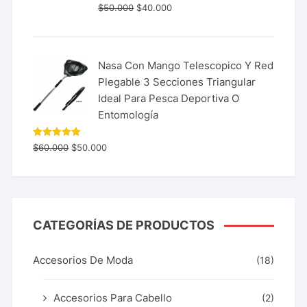
$
50.000
$
40.000
Nasa Con Mango Telescopico Y Red
Plegable 3 Secciones Triangular
Ideal Para Pesca Deportiva O
Entomología
Valorado
$
60.000
$
50.000
con
5.00
de 5
CATEGORÍAS DE PRODUCTOS
Accesorios De Moda
(18)
Accesorios Para Cabello
(2)