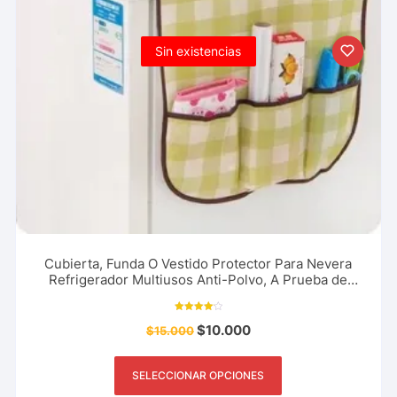
Sin existencias
Cubierta, Funda O Vestido Protector Para Nevera
Refrigerador Multiusos Anti-Polvo, A Prueba de
Agua
Valorado
$
10.000
$
15.000
con
4.20
de 5
SELECCIONAR OPCIONES