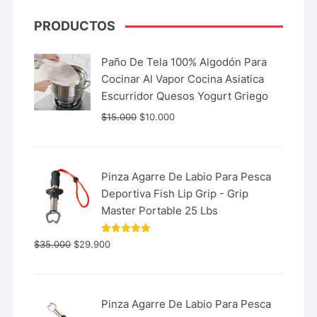
PRODUCTOS
Paño De Tela 100% Algodón Para
Cocinar Al Vapor Cocina Asiatica
Escurridor Quesos Yogurt Griego
$
15.000
$
10.000
Pinza Agarre De Labio Para Pesca
Deportiva Fish Lip Grip - Grip
Master Portable 25 Lbs
Valorado
$
35.000
$
29.900
con
5.00
de 5
Pinza Agarre De Labio Para Pesca