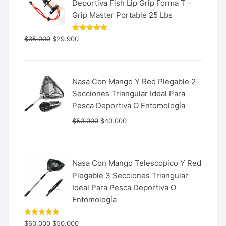
Deportiva Fish Lip Grip Forma T -
Grip Master Portable 25 Lbs
Valorado
$
35.000
$
29.900
con
5.00
de 5
Nasa Con Mango Y Red Plegable 2
Secciones Triangular Ideal Para
Pesca Deportiva O Entomología
$
50.000
$
40.000
Nasa Con Mango Telescopico Y Red
Plegable 3 Secciones Triangular
Ideal Para Pesca Deportiva O
Entomología
Valorado
$
60.000
$
50.000