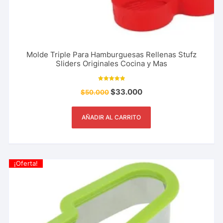
Molde Triple Para Hamburguesas Rellenas Stufz
Sliders Originales Cocina y Mas
Valorado con
$
33.000
$
50.000
10.00
de 5
AÑADIR AL CARRITO
¡Oferta!