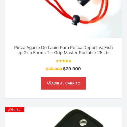
Pinza Agarre De Labio Para Pesca Deportiva Fish
Lip Grip Forma T – Grip Master Portable 25 Lbs
Valorado con
$
29.900
$
35.000
5.00
de 5
AÑADIR AL CARRITO
¡Oferta!