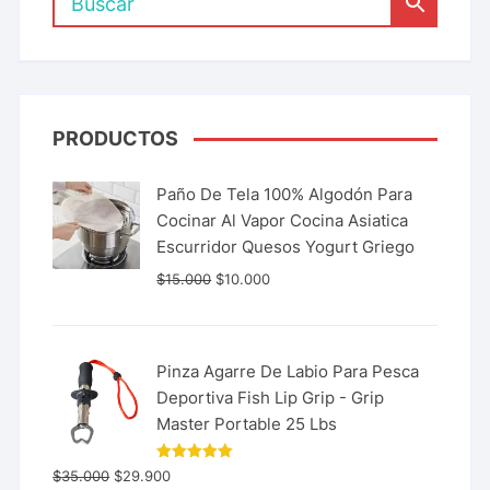
PRODUCTOS
Paño De Tela 100% Algodón Para
Cocinar Al Vapor Cocina Asiatica
Escurridor Quesos Yogurt Griego
$
15.000
$
10.000
Pinza Agarre De Labio Para Pesca
Deportiva Fish Lip Grip - Grip
Master Portable 25 Lbs
Valorado
$
35.000
$
29.900
con
5.00