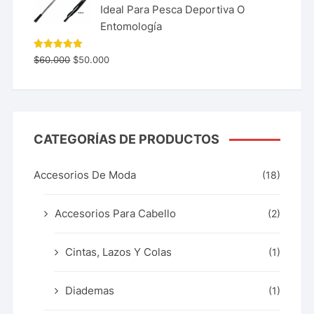
Ideal Para Pesca Deportiva O
Entomología
Valorado
$
60.000
$
50.000
con
5.00
de 5
CATEGORÍAS DE PRODUCTOS
Accesorios De Moda
(18)
Accesorios Para Cabello
(2)
Cintas, Lazos Y Colas
(1)
Diademas
(1)