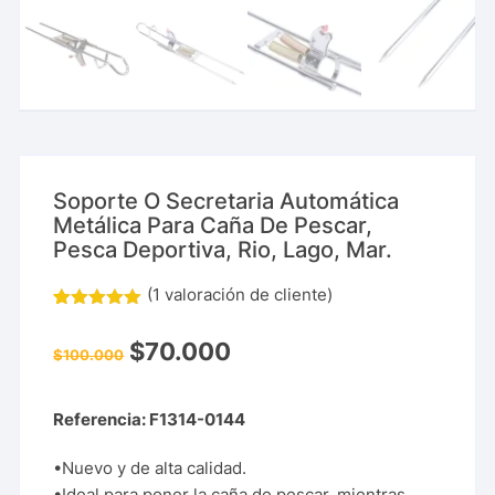
Soporte O Secretaria Automática
Metálica Para Caña De Pescar,
Pesca Deportiva, Rio, Lago, Mar.
(
1
valoración de cliente)
Valorado
1
con
5.00
$
70.000
de 5 en
$
100.000
base a
valoración
de un
Referencia: F1314-0144
cliente
•Nuevo y de alta calidad.
•Ideal para poner la caña de pescar, mientras