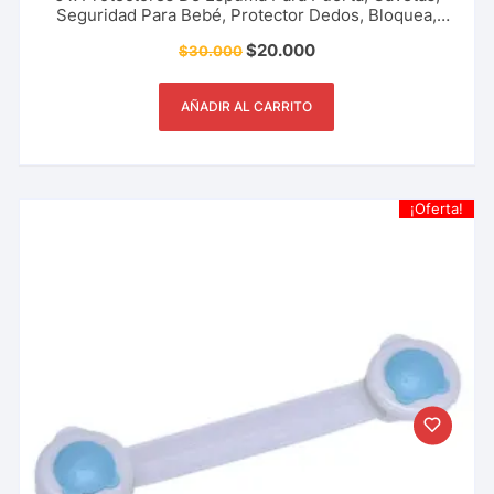
Seguridad Para Bebé, Protector Dedos, Bloquea,
Topes, Cerradura, Accidentes, Hogar, Jardín Y Más.
$
20.000
$
30.000
AÑADIR AL CARRITO
¡Oferta!