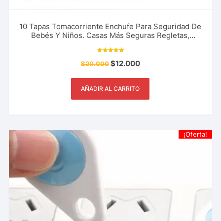
10 Tapas Tomacorriente Enchufe Para Seguridad De
Bebés Y Niños. Casas Más Seguras Regletas,
Reguladores, Y Más
Valorado con
$
12.000
$
20.000
5.00
de 5
AÑADIR AL CARRITO
¡Oferta!