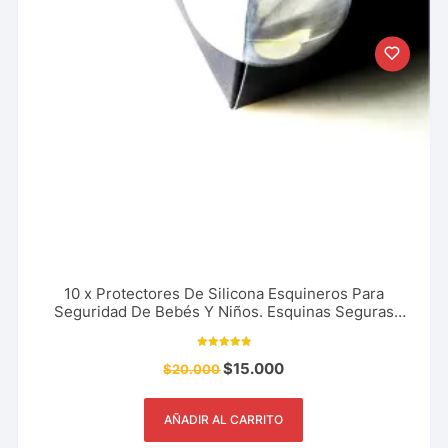
10 x Protectores De Silicona Esquineros Para
Seguridad De Bebés Y Niños. Esquinas Seguras
Mesas, Escritorios Y Más
Valorado con
$
15.000
$
20.000
10.00
de 5
AÑADIR AL CARRITO