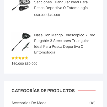
Secciones Triangular Ideal Para
Pesca Deportiva O Entomología
$
50.000
$
40.000
Nasa Con Mango Telescopico Y Red
Plegable 3 Secciones Triangular
Ideal Para Pesca Deportiva O
Entomología
Valorado
$
60.000
$
50.000
con
5.00
de 5
CATEGORÍAS DE PRODUCTOS
Accesorios De Moda
(18)