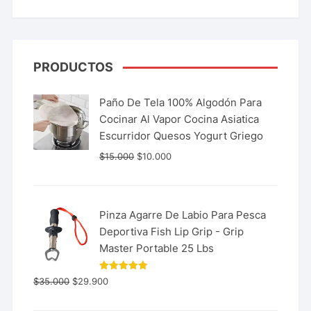
PRODUCTOS
Paño De Tela 100% Algodón Para
Cocinar Al Vapor Cocina Asiatica
Escurridor Quesos Yogurt Griego
$
15.000
$
10.000
Pinza Agarre De Labio Para Pesca
Deportiva Fish Lip Grip - Grip
Master Portable 25 Lbs
Valorado
$
35.000
$
29.900
con
5.00
de 5