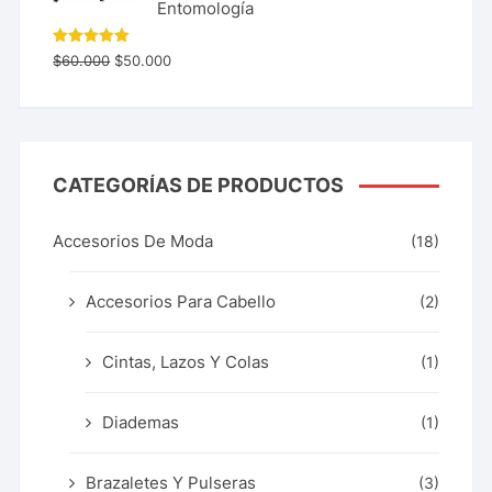
Entomología
Valorado
$
60.000
$
50.000
con
5.00
de 5
CATEGORÍAS DE PRODUCTOS
Accesorios De Moda
(18)
Accesorios Para Cabello
(2)
Cintas, Lazos Y Colas
(1)
Diademas
(1)
Brazaletes Y Pulseras
(3)