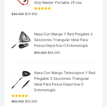
Grip Master Portable 25 Lbs
Valorado
$
35.000
$
29.900
con
5.00
de 5
Nasa Con Mango Y Red Plegable 2
Secciones Triangular Ideal Para
Pesca Deportiva O Entomología
$
50.000
$
40.000
Nasa Con Mango Telescopico Y Red
Plegable 3 Secciones Triangular
Ideal Para Pesca Deportiva O
Entomología
Valorado
$
60.000
$
50.000
con
5.00
de 5