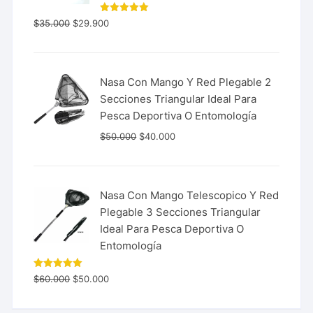
Valorado
$
35.000
$
29.900
con
5.00
de 5
Nasa Con Mango Y Red Plegable 2
Secciones Triangular Ideal Para
Pesca Deportiva O Entomología
$
50.000
$
40.000
Nasa Con Mango Telescopico Y Red
Plegable 3 Secciones Triangular
Ideal Para Pesca Deportiva O
Entomología
Valorado
$
60.000
$
50.000
con
5.00
de 5