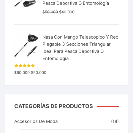
Pesca Deportiva O Entomología
$
50.000
$
40.000
Nasa Con Mango Telescopico Y Red
Plegable 3 Secciones Triangular
Ideal Para Pesca Deportiva O
Entomología
Valorado
$
60.000
$
50.000
con
5.00
de 5
CATEGORÍAS DE PRODUCTOS
Accesorios De Moda
(18)