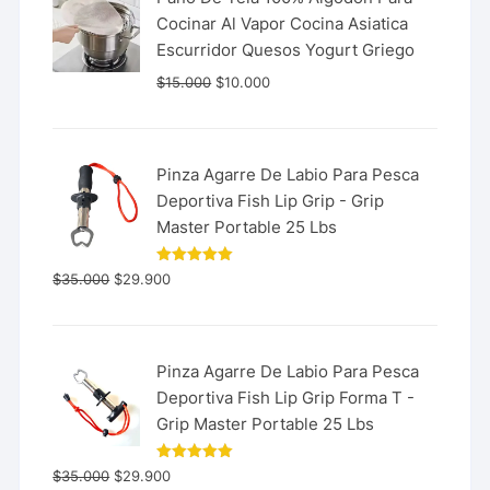
Cocinar Al Vapor Cocina Asiatica
Escurridor Quesos Yogurt Griego
$
15.000
$
10.000
Pinza Agarre De Labio Para Pesca
Deportiva Fish Lip Grip - Grip
Master Portable 25 Lbs
Valorado
$
35.000
$
29.900
con
5.00
de 5
Pinza Agarre De Labio Para Pesca
Deportiva Fish Lip Grip Forma T -
Grip Master Portable 25 Lbs
Valorado
$
35.000
$
29.900
con
5.00