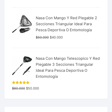
de 5
Nasa Con Mango Y Red Plegable 2
Secciones Triangular Ideal Para
Pesca Deportiva O Entomología
$
50.000
$
40.000
Nasa Con Mango Telescopico Y Red
Plegable 3 Secciones Triangular
Ideal Para Pesca Deportiva O
Entomología
Valorado
$
60.000
$
50.000
con
5.00
de 5