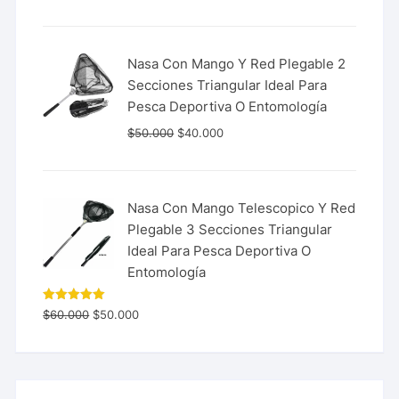
de 5
Nasa Con Mango Y Red Plegable 2
Secciones Triangular Ideal Para
Pesca Deportiva O Entomología
$
50.000
$
40.000
Nasa Con Mango Telescopico Y Red
Plegable 3 Secciones Triangular
Ideal Para Pesca Deportiva O
Entomología
Valorado
$
60.000
$
50.000
con
5.00
de 5