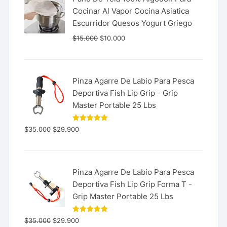
Cocinar Al Vapor Cocina Asiatica
Escurridor Quesos Yogurt Griego
$
15.000
$
10.000
Pinza Agarre De Labio Para Pesca
Deportiva Fish Lip Grip - Grip
Master Portable 25 Lbs
Valorado
$
35.000
$
29.900
con
5.00
de 5
Pinza Agarre De Labio Para Pesca
Deportiva Fish Lip Grip Forma T -
Grip Master Portable 25 Lbs
Valorado
$
35.000
$
29.900
con
5.00