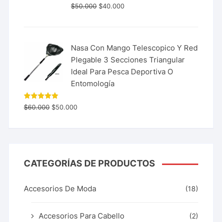
$
50.000
$
40.000
Nasa Con Mango Telescopico Y Red
Plegable 3 Secciones Triangular
Ideal Para Pesca Deportiva O
Entomología
Valorado
$
60.000
$
50.000
con
5.00
de 5
CATEGORÍAS DE PRODUCTOS
Accesorios De Moda
(18)
Accesorios Para Cabello
(2)