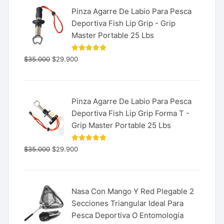
Pinza Agarre De Labio Para Pesca
Deportiva Fish Lip Grip - Grip
Master Portable 25 Lbs
Valorado
$
35.000
$
29.900
con
5.00
de 5
Pinza Agarre De Labio Para Pesca
Deportiva Fish Lip Grip Forma T -
Grip Master Portable 25 Lbs
Valorado
$
35.000
$
29.900
con
5.00
de 5
Nasa Con Mango Y Red Plegable 2
Secciones Triangular Ideal Para
Pesca Deportiva O Entomología