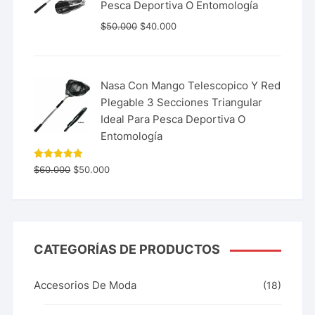
Pesca Deportiva O Entomología
$
50.000
$
40.000
Nasa Con Mango Telescopico Y Red
Plegable 3 Secciones Triangular
Ideal Para Pesca Deportiva O
Entomología
Valorado
$
60.000
$
50.000
con
5.00
de 5
CATEGORÍAS DE PRODUCTOS
Accesorios De Moda
(18)