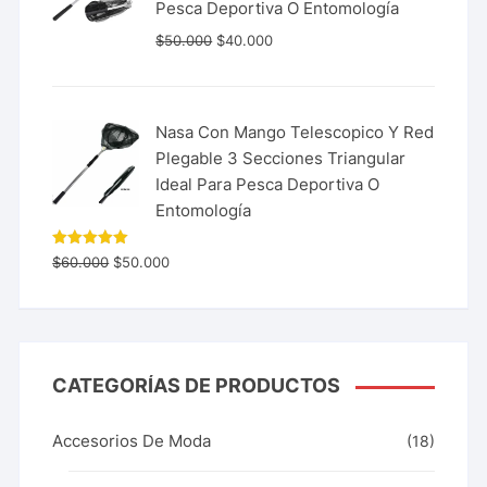
Pesca Deportiva O Entomología
$
50.000
$
40.000
Nasa Con Mango Telescopico Y Red
Plegable 3 Secciones Triangular
Ideal Para Pesca Deportiva O
Entomología
Valorado
$
60.000
$
50.000
con
5.00
de 5
CATEGORÍAS DE PRODUCTOS
Accesorios De Moda
(18)