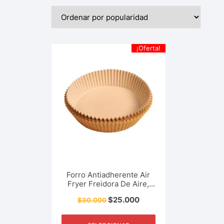
¡Oferta!
Forro Antiadherente Air
Fryer Freidora De Aire,
Papel Encerado Para
$
25.000
$
30.000
Cocinar, Hornear.
Accesorio De Cocina,
Restaurante, Cafetería Y