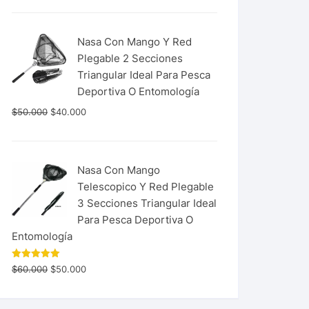
Nasa Con Mango Y Red
Plegable 2 Secciones
Triangular Ideal Para Pesca
Deportiva O Entomología
$
50.000
$
40.000
Nasa Con Mango
Telescopico Y Red Plegable
3 Secciones Triangular Ideal
Para Pesca Deportiva O
Entomología
Valorado
$
60.000
$
50.000
con
5.00
de 5