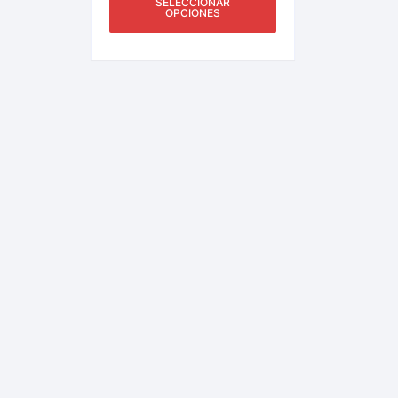
SELECCIONAR
Más.
OPCIONES