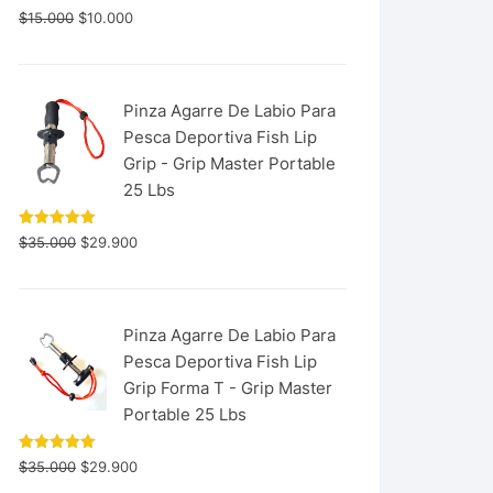
$
15.000
$
10.000
Pinza Agarre De Labio Para
Pesca Deportiva Fish Lip
Grip - Grip Master Portable
25 Lbs
Valorado
$
35.000
$
29.900
con
5.00
de 5
Pinza Agarre De Labio Para
Pesca Deportiva Fish Lip
Grip Forma T - Grip Master
Portable 25 Lbs
Valorado
$
35.000
$
29.900
con
5.00
de 5