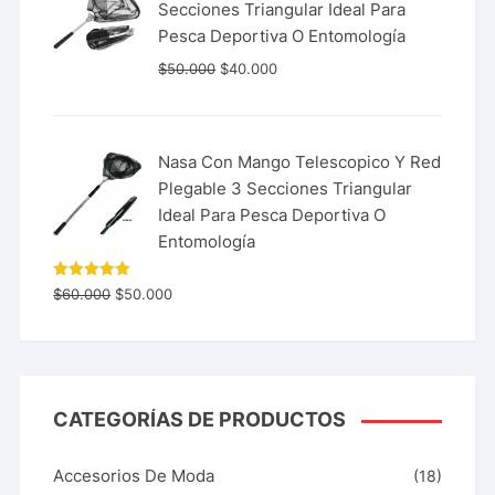
Secciones Triangular Ideal Para
Pesca Deportiva O Entomología
$
50.000
$
40.000
Nasa Con Mango Telescopico Y Red
Plegable 3 Secciones Triangular
Ideal Para Pesca Deportiva O
Entomología
Valorado
$
60.000
$
50.000
con
5.00
de 5
CATEGORÍAS DE PRODUCTOS
Accesorios De Moda
(18)