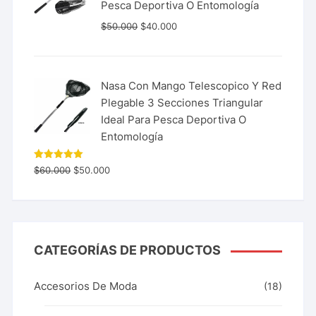
Pesca Deportiva O Entomología
$
50.000
$
40.000
Nasa Con Mango Telescopico Y Red
Plegable 3 Secciones Triangular
Ideal Para Pesca Deportiva O
Entomología
Valorado
$
60.000
$
50.000
con
5.00
de 5
CATEGORÍAS DE PRODUCTOS
Accesorios De Moda
(18)