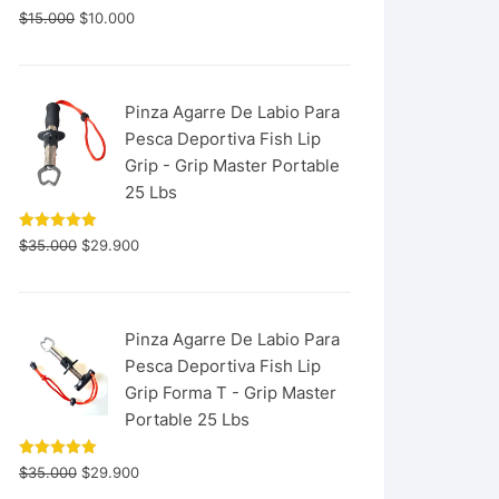
$
15.000
$
10.000
Pinza Agarre De Labio Para
Pesca Deportiva Fish Lip
Grip - Grip Master Portable
25 Lbs
Valorado
$
35.000
$
29.900
con
5.00
de 5
Pinza Agarre De Labio Para
Pesca Deportiva Fish Lip
Grip Forma T - Grip Master
Portable 25 Lbs
Valorado
$
35.000
$
29.900
con
5.00
de 5