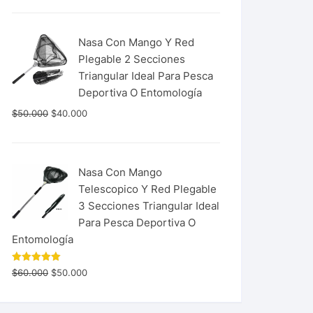
Nasa Con Mango Y Red
Plegable 2 Secciones
Triangular Ideal Para Pesca
Deportiva O Entomología
$
50.000
$
40.000
Nasa Con Mango
Telescopico Y Red Plegable
3 Secciones Triangular Ideal
Para Pesca Deportiva O
Entomología
Valorado
$
60.000
$
50.000
con
5.00
de 5