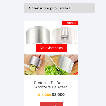
¡Oferta!
Sin existencias
Protector De Dedos,
Anticorte De Acero
Inoxidable, Herramienta
$
8.000
$
14.000
De Cocina, Hogar Y Más