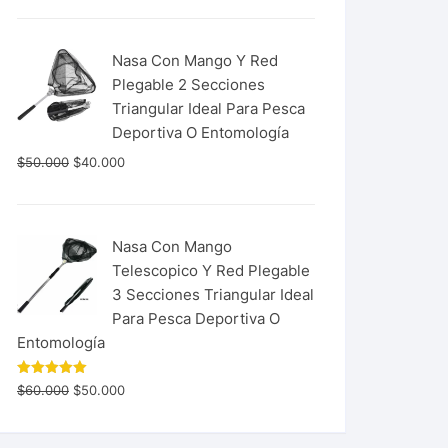
Nasa Con Mango Y Red
Plegable 2 Secciones
Triangular Ideal Para Pesca
Deportiva O Entomología
$
50.000
$
40.000
Nasa Con Mango
Telescopico Y Red Plegable
3 Secciones Triangular Ideal
Para Pesca Deportiva O
Entomología
Valorado
$
60.000
$
50.000
con
5.00
de 5