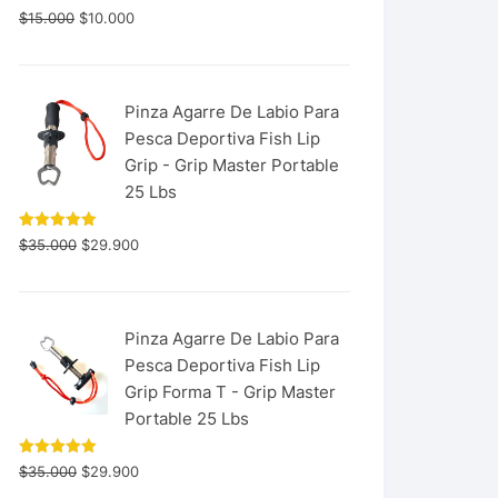
$
15.000
$
10.000
Pinza Agarre De Labio Para
Pesca Deportiva Fish Lip
Grip - Grip Master Portable
25 Lbs
Valorado
$
35.000
$
29.900
con
5.00
de 5
Pinza Agarre De Labio Para
Pesca Deportiva Fish Lip
Grip Forma T - Grip Master
Portable 25 Lbs
Valorado
$
35.000
$
29.900
con
5.00
de 5