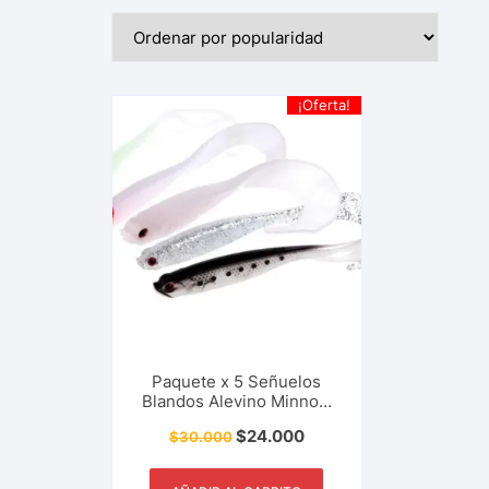
¡Oferta!
Paquete x 5 Señuelos
Blandos Alevino Minnow
Swimbait Silicona Ojos
$
24.000
$
30.000
3D, 5.5 gr, 125 mm Pesca
Deportiva