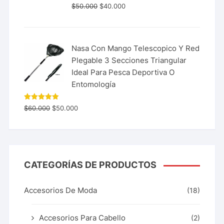
$
50.000
$
40.000
Nasa Con Mango Telescopico Y Red
Plegable 3 Secciones Triangular
Ideal Para Pesca Deportiva O
Entomología
Valorado
$
60.000
$
50.000
con
5.00
de 5
CATEGORÍAS DE PRODUCTOS
Accesorios De Moda
(18)
Accesorios Para Cabello
(2)