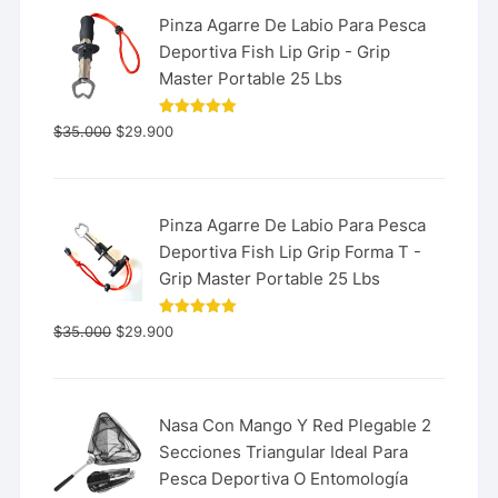
Pinza Agarre De Labio Para Pesca
Deportiva Fish Lip Grip - Grip
Master Portable 25 Lbs
Valorado
$
35.000
$
29.900
con
5.00
de 5
Pinza Agarre De Labio Para Pesca
Deportiva Fish Lip Grip Forma T -
Grip Master Portable 25 Lbs
Valorado
$
35.000
$
29.900
con
5.00
de 5
Nasa Con Mango Y Red Plegable 2
Secciones Triangular Ideal Para
Pesca Deportiva O Entomología