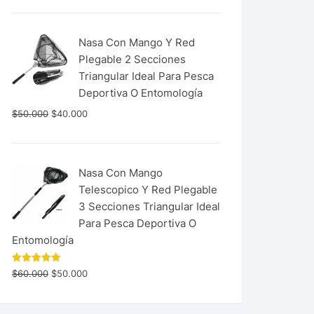
Nasa Con Mango Y Red
Plegable 2 Secciones
Triangular Ideal Para Pesca
Deportiva O Entomología
$
50.000
$
40.000
Nasa Con Mango
Telescopico Y Red Plegable
3 Secciones Triangular Ideal
Para Pesca Deportiva O
Entomología
Valorado
$
60.000
$
50.000
con
5.00
de 5