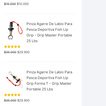
$
15.000
$
10.000
Pinza Agarre De Labio Para
Pesca Deportiva Fish Lip
Grip - Grip Master Portable
25 Lbs
Valorado
$
35.000
$
29.900
con
5.00
de 5
Pinza Agarre De Labio Para
Pesca Deportiva Fish Lip
Grip Forma T - Grip Master
Portable 25 Lbs
Valorado
$
35.000
$
29.900
con
5.00
de 5