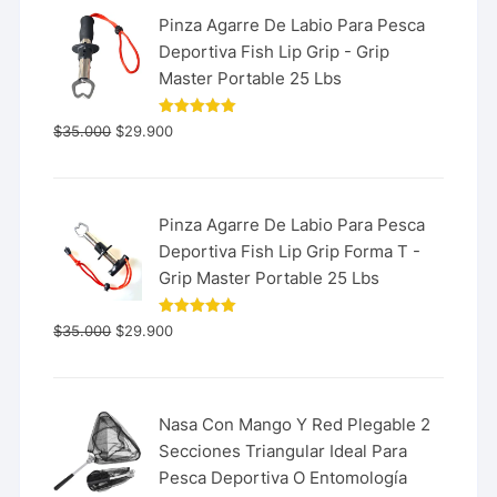
Pinza Agarre De Labio Para Pesca
Deportiva Fish Lip Grip - Grip
Master Portable 25 Lbs
Valorado
$
35.000
$
29.900
con
5.00
de 5
Pinza Agarre De Labio Para Pesca
Deportiva Fish Lip Grip Forma T -
Grip Master Portable 25 Lbs
Valorado
$
35.000
$
29.900
con
5.00
de 5
Nasa Con Mango Y Red Plegable 2
Secciones Triangular Ideal Para
Pesca Deportiva O Entomología