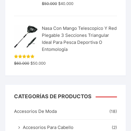
$
50.000
$
40.000
Nasa Con Mango Telescopico Y Red
Plegable 3 Secciones Triangular
Ideal Para Pesca Deportiva O
Entomología
Valorado
$
60.000
$
50.000
con
5.00
de 5
CATEGORÍAS DE PRODUCTOS
Accesorios De Moda
(18)
Accesorios Para Cabello
(2)