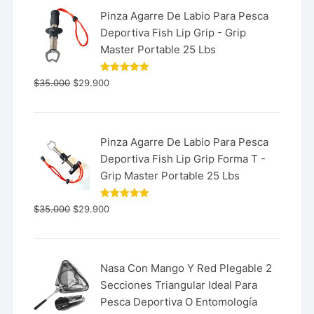
Pinza Agarre De Labio Para Pesca
Deportiva Fish Lip Grip - Grip
Master Portable 25 Lbs
Valorado
$
35.000
$
29.900
con
5.00
de 5
Pinza Agarre De Labio Para Pesca
Deportiva Fish Lip Grip Forma T -
Grip Master Portable 25 Lbs
Valorado
$
35.000
$
29.900
con
5.00
de 5
Nasa Con Mango Y Red Plegable 2
Secciones Triangular Ideal Para
Pesca Deportiva O Entomología