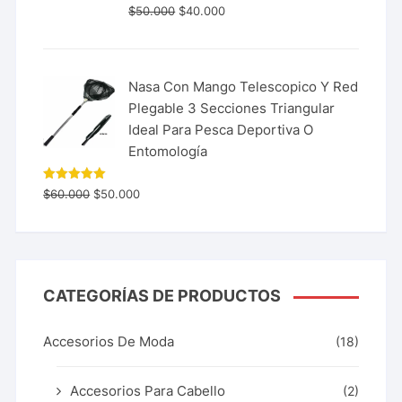
$
50.000
$
40.000
Nasa Con Mango Telescopico Y Red
Plegable 3 Secciones Triangular
Ideal Para Pesca Deportiva O
Entomología
Valorado
$
60.000
$
50.000
con
5.00
de 5
CATEGORÍAS DE PRODUCTOS
Accesorios De Moda
(18)
Accesorios Para Cabello
(2)