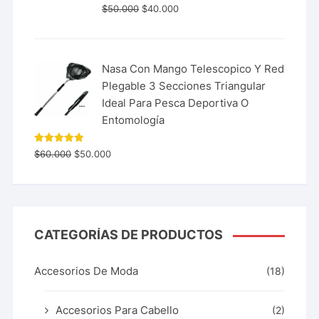
$
50.000
$
40.000
Nasa Con Mango Telescopico Y Red
Plegable 3 Secciones Triangular
Ideal Para Pesca Deportiva O
Entomología
Valorado
$
60.000
$
50.000
con
5.00
de 5
CATEGORÍAS DE PRODUCTOS
Accesorios De Moda
(18)
Accesorios Para Cabello
(2)