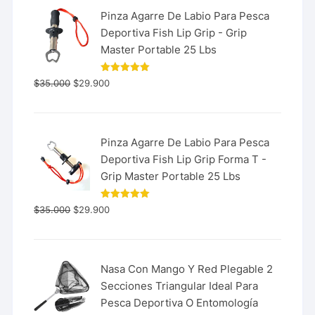
Pinza Agarre De Labio Para Pesca
Deportiva Fish Lip Grip - Grip
Master Portable 25 Lbs
Valorado
$
35.000
$
29.900
con
5.00
de 5
Pinza Agarre De Labio Para Pesca
Deportiva Fish Lip Grip Forma T -
Grip Master Portable 25 Lbs
Valorado
$
35.000
$
29.900
con
5.00
de 5
Nasa Con Mango Y Red Plegable 2
Secciones Triangular Ideal Para
Pesca Deportiva O Entomología