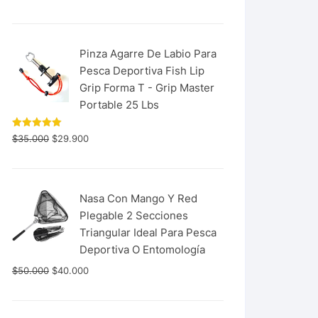
con
5.00
de 5
Pinza Agarre De Labio Para
Pesca Deportiva Fish Lip
Grip Forma T - Grip Master
Portable 25 Lbs
Valorado
$
35.000
$
29.900
con
5.00
de 5
Nasa Con Mango Y Red
Plegable 2 Secciones
Triangular Ideal Para Pesca
Deportiva O Entomología
$
50.000
$
40.000