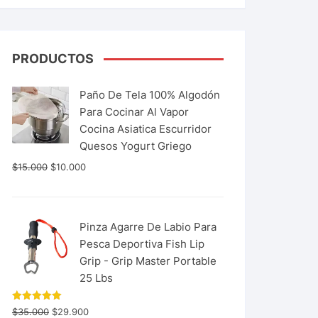
PRODUCTOS
Paño De Tela 100% Algodón
Para Cocinar Al Vapor
Cocina Asiatica Escurridor
Quesos Yogurt Griego
$
15.000
$
10.000
Pinza Agarre De Labio Para
Pesca Deportiva Fish Lip
Grip - Grip Master Portable
25 Lbs
Valorado
$
35.000
$
29.900