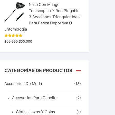
Nasa Con Mango
Telescopico Y Red Plegable
3 Secciones Triangular Ideal
Para Pesca Deportiva O
Entomología
Valorado
$
60.000
$
50.000
con
5.00
de 5
CATEGORÍAS DE PRODUCTOS
Accesorios De Moda
(18)
Accesorios Para Cabello
(2)
Cintas, Lazos Y Colas
(1)