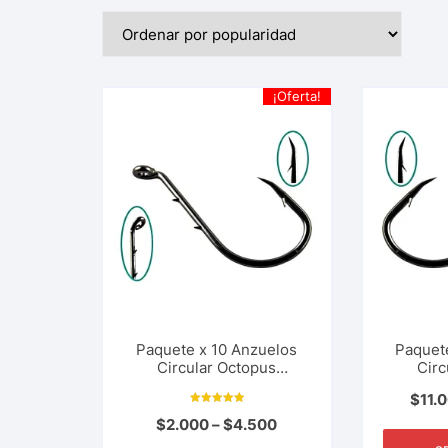
¡Oferta!
Paquete x 10 Anzuelos
Paquet
Circular Octopus
Circ
Combinado Garra Aguila.
Combina
$
11.
Muy Afilados Pesca
Muy A
Valorado con
Deportiva, Rio, Lago, Mar.
Deportiv
$
2.000
–
$
4.500
5.00
de 5