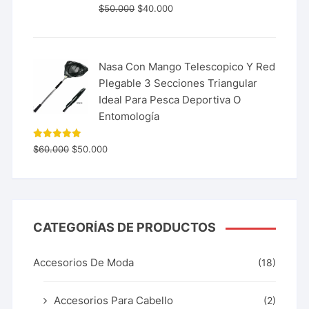
$
50.000
$
40.000
Nasa Con Mango Telescopico Y Red
Plegable 3 Secciones Triangular
Ideal Para Pesca Deportiva O
Entomología
Valorado
$
60.000
$
50.000
con
5.00
de 5
CATEGORÍAS DE PRODUCTOS
Accesorios De Moda
(18)
Accesorios Para Cabello
(2)