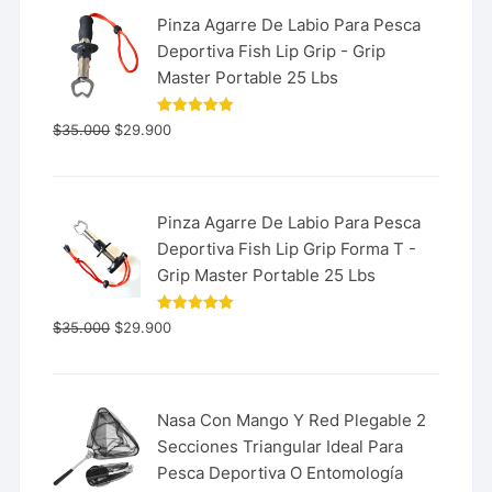
Pinza Agarre De Labio Para Pesca
Deportiva Fish Lip Grip - Grip
Master Portable 25 Lbs
Valorado
$
35.000
$
29.900
con
5.00
de 5
Pinza Agarre De Labio Para Pesca
Deportiva Fish Lip Grip Forma T -
Grip Master Portable 25 Lbs
Valorado
$
35.000
$
29.900
con
5.00
de 5
Nasa Con Mango Y Red Plegable 2
Secciones Triangular Ideal Para
Pesca Deportiva O Entomología