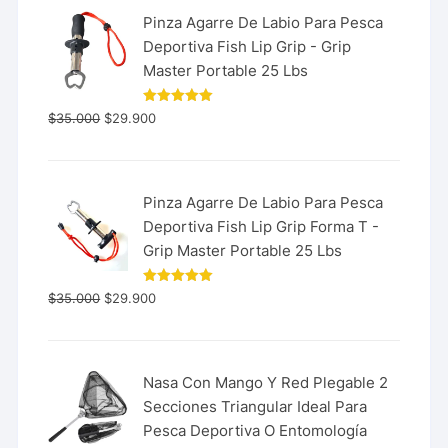
Pinza Agarre De Labio Para Pesca
Deportiva Fish Lip Grip - Grip
Master Portable 25 Lbs
Valorado
$
35.000
$
29.900
con
5.00
de 5
Pinza Agarre De Labio Para Pesca
Deportiva Fish Lip Grip Forma T -
Grip Master Portable 25 Lbs
Valorado
$
35.000
$
29.900
con
5.00
de 5
Nasa Con Mango Y Red Plegable 2
Secciones Triangular Ideal Para
Pesca Deportiva O Entomología