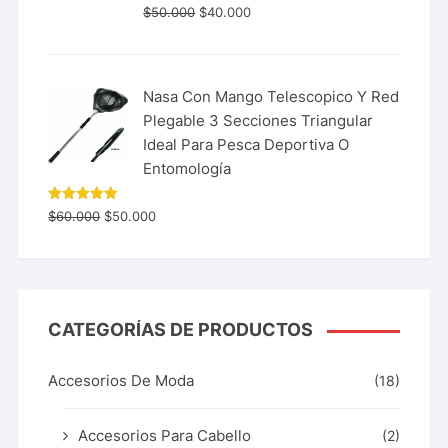
$
50.000
$
40.000
Nasa Con Mango Telescopico Y Red
Plegable 3 Secciones Triangular
Ideal Para Pesca Deportiva O
Entomología
Valorado
$
60.000
$
50.000
con
5.00
de 5
CATEGORÍAS DE PRODUCTOS
Accesorios De Moda
(18)
Accesorios Para Cabello
(2)