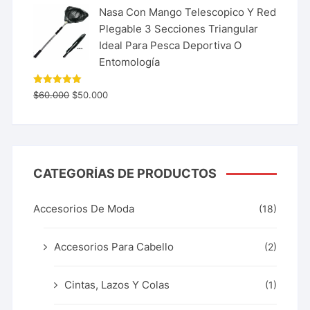
Nasa Con Mango Telescopico Y Red
Plegable 3 Secciones Triangular
Ideal Para Pesca Deportiva O
Entomología
Valorado
$
60.000
$
50.000
con
5.00
de 5
CATEGORÍAS DE PRODUCTOS
Accesorios De Moda
(18)
Accesorios Para Cabello
(2)
Cintas, Lazos Y Colas
(1)