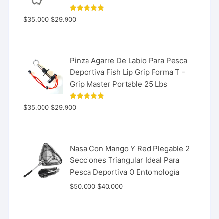
Valorado
$
35.000
$
29.900
con
5.00
de 5
Pinza Agarre De Labio Para Pesca
Deportiva Fish Lip Grip Forma T -
Grip Master Portable 25 Lbs
Valorado
$
35.000
$
29.900
con
5.00
de 5
Nasa Con Mango Y Red Plegable 2
Secciones Triangular Ideal Para
Pesca Deportiva O Entomología
$
50.000
$
40.000