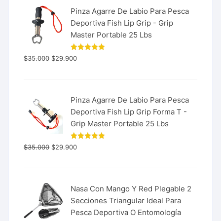
Pinza Agarre De Labio Para Pesca
Deportiva Fish Lip Grip - Grip
Master Portable 25 Lbs
Valorado
$
35.000
$
29.900
con
5.00
de 5
Pinza Agarre De Labio Para Pesca
Deportiva Fish Lip Grip Forma T -
Grip Master Portable 25 Lbs
Valorado
$
35.000
$
29.900
con
5.00
de 5
Nasa Con Mango Y Red Plegable 2
Secciones Triangular Ideal Para
Pesca Deportiva O Entomología