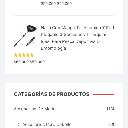
$
50.000
$
40.000
Nasa Con Mango Telescopico Y Red
Plegable 3 Secciones Triangular
Ideal Para Pesca Deportiva O
Entomología
Valorado
$
60.000
$
50.000
con
5.00
de 5
CATEGORÍAS DE PRODUCTOS
Accesorios De Moda
(18)
Accesorios Para Cabello
(2)