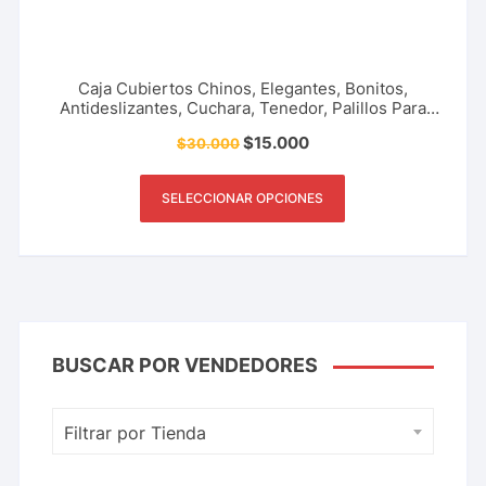
Caja Cubiertos Chinos, Elegantes, Bonitos,
Antideslizantes, Cuchara, Tenedor, Palillos Para
Sushi, Gimbap, Kimbap, Comida Coreana, Asiática,
$
15.000
$
30.000
Japonés, Portables, Cocina, Restaurante Y Más.
SELECCIONAR OPCIONES
BUSCAR POR VENDEDORES
Filtrar por Tienda