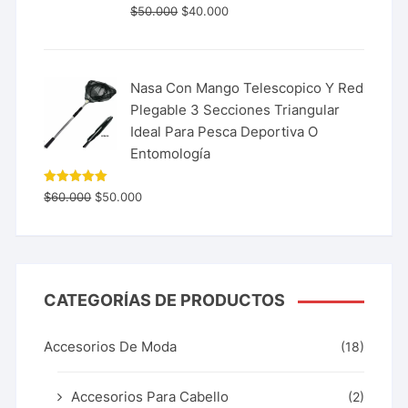
$
50.000
$
40.000
Nasa Con Mango Telescopico Y Red
Plegable 3 Secciones Triangular
Ideal Para Pesca Deportiva O
Entomología
Valorado
$
60.000
$
50.000
con
5.00
de 5
CATEGORÍAS DE PRODUCTOS
Accesorios De Moda
(18)
Accesorios Para Cabello
(2)