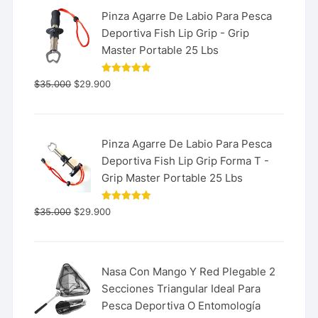
Pinza Agarre De Labio Para Pesca
Deportiva Fish Lip Grip - Grip
Master Portable 25 Lbs
Valorado
$
35.000
$
29.900
con
5.00
de 5
Pinza Agarre De Labio Para Pesca
Deportiva Fish Lip Grip Forma T -
Grip Master Portable 25 Lbs
Valorado
$
35.000
$
29.900
con
5.00
de 5
Nasa Con Mango Y Red Plegable 2
Secciones Triangular Ideal Para
Pesca Deportiva O Entomología