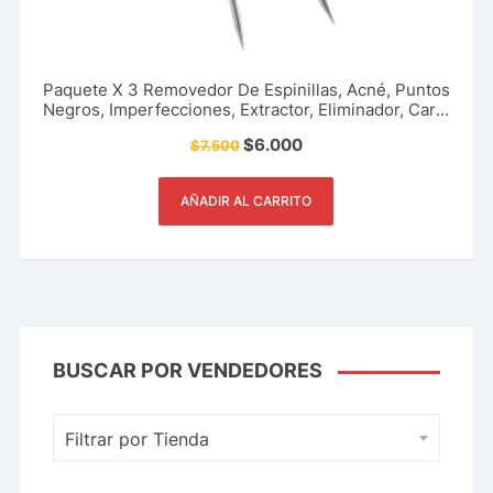
Paquete X 3 Removedor De Espinillas, Acné, Puntos
Negros, Imperfecciones, Extractor, Eliminador, Cara,
Brazos, Espalda, Accesorio Cuidado Personal Y
$
6.000
$
7.500
Más.
AÑADIR AL CARRITO
BUSCAR POR VENDEDORES
Filtrar por Tienda