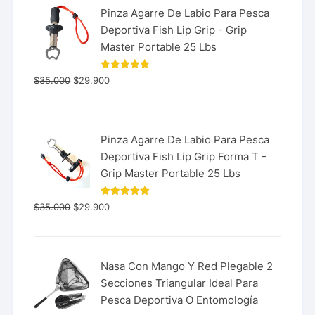
Pinza Agarre De Labio Para Pesca
Deportiva Fish Lip Grip - Grip
Master Portable 25 Lbs
Valorado
$
35.000
$
29.900
con
5.00
de 5
Pinza Agarre De Labio Para Pesca
Deportiva Fish Lip Grip Forma T -
Grip Master Portable 25 Lbs
Valorado
$
35.000
$
29.900
con
5.00
de 5
Nasa Con Mango Y Red Plegable 2
Secciones Triangular Ideal Para
Pesca Deportiva O Entomología