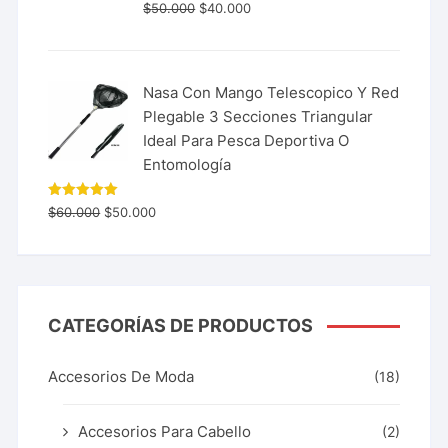
$
50.000
$
40.000
Nasa Con Mango Telescopico Y Red
Plegable 3 Secciones Triangular
Ideal Para Pesca Deportiva O
Entomología
Valorado
$
60.000
$
50.000
con
5.00
de 5
CATEGORÍAS DE PRODUCTOS
Accesorios De Moda
(18)
Accesorios Para Cabello
(2)