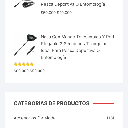
Pesca Deportiva O Entomología
$
50.000
$
40.000
Nasa Con Mango Telescopico Y Red
Plegable 3 Secciones Triangular
Ideal Para Pesca Deportiva O
Entomología
Valorado
$
60.000
$
50.000
con
5.00
de 5
CATEGORÍAS DE PRODUCTOS
Accesorios De Moda
(18)