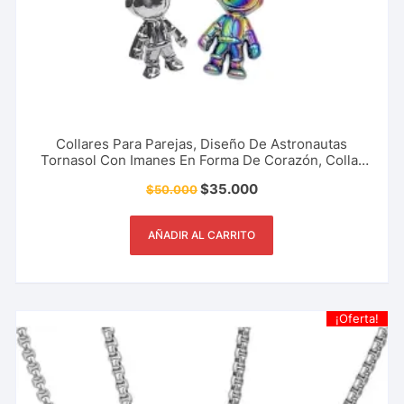
Collares Para Parejas, Diseño De Astronautas
Tornasol Con Imanes En Forma De Corazón, Collar
Magnético Para Compartir Con Amigos, Novios,
$
35.000
$
50.000
Familia, Accesorio De Moda Y Mucho Más.
AÑADIR AL CARRITO
¡Oferta!