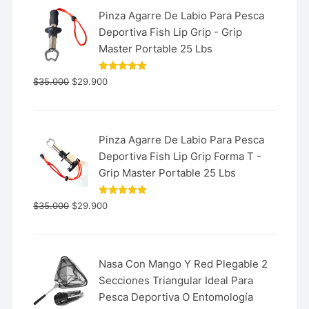
Pinza Agarre De Labio Para Pesca
Deportiva Fish Lip Grip - Grip
Master Portable 25 Lbs
Valorado
$
35.000
$
29.900
con
5.00
de 5
Pinza Agarre De Labio Para Pesca
Deportiva Fish Lip Grip Forma T -
Grip Master Portable 25 Lbs
Valorado
$
35.000
$
29.900
con
5.00
de 5
Nasa Con Mango Y Red Plegable 2
Secciones Triangular Ideal Para
Pesca Deportiva O Entomología