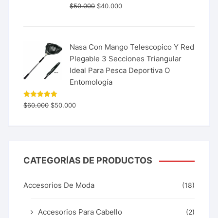
$
50.000
$
40.000
Nasa Con Mango Telescopico Y Red
Plegable 3 Secciones Triangular
Ideal Para Pesca Deportiva O
Entomología
Valorado
$
60.000
$
50.000
con
5.00
de 5
CATEGORÍAS DE PRODUCTOS
Accesorios De Moda
(18)
Accesorios Para Cabello
(2)