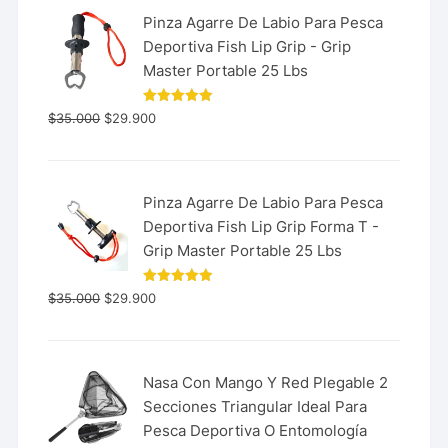
Pinza Agarre De Labio Para Pesca
Deportiva Fish Lip Grip - Grip
Master Portable 25 Lbs
Valorado
$
35.000
$
29.900
con
5.00
de 5
Pinza Agarre De Labio Para Pesca
Deportiva Fish Lip Grip Forma T -
Grip Master Portable 25 Lbs
Valorado
$
35.000
$
29.900
con
5.00
de 5
Nasa Con Mango Y Red Plegable 2
Secciones Triangular Ideal Para
Pesca Deportiva O Entomología