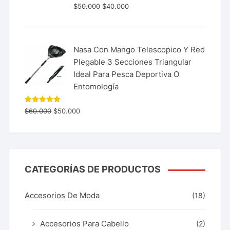
$
50.000
$
40.000
Nasa Con Mango Telescopico Y Red
Plegable 3 Secciones Triangular
Ideal Para Pesca Deportiva O
Entomología
Valorado
$
60.000
$
50.000
con
5.00
de 5
CATEGORÍAS DE PRODUCTOS
Accesorios De Moda
(18)
Accesorios Para Cabello
(2)