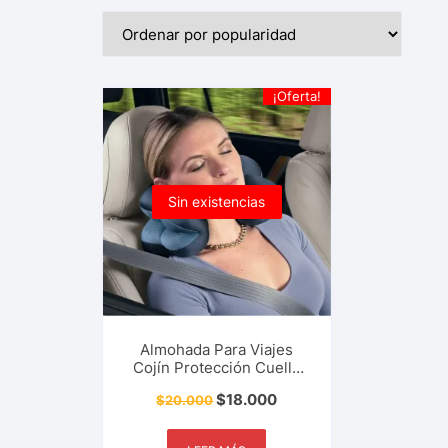
¡Oferta!
Sin existencias
Almohada Para Viajes
Cojín Protección Cuello
Total Pillow Relajante
$
18.000
$
20.000
Zona Cervical