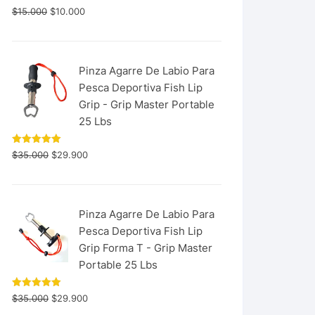
$
15.000
$
10.000
Pinza Agarre De Labio Para
Pesca Deportiva Fish Lip
Grip - Grip Master Portable
25 Lbs
Valorado
$
35.000
$
29.900
con
5.00
de 5
Pinza Agarre De Labio Para
Pesca Deportiva Fish Lip
Grip Forma T - Grip Master
Portable 25 Lbs
Valorado
$
35.000
$
29.900
con
5.00
de 5