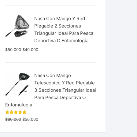
Nasa Con Mango Y Red
Plegable 2 Secciones
Triangular Ideal Para Pesca
Deportiva O Entomología
$
50.000
$
40.000
Nasa Con Mango
Telescopico Y Red Plegable
3 Secciones Triangular Ideal
Para Pesca Deportiva O
Entomología
Valorado
$
60.000
$
50.000
con
5.00
de 5