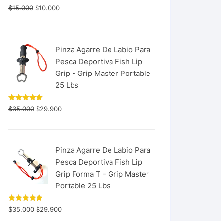
$
15.000
$
10.000
Pinza Agarre De Labio Para
Pesca Deportiva Fish Lip
Grip - Grip Master Portable
25 Lbs
Valorado
$
35.000
$
29.900
con
5.00
de 5
Pinza Agarre De Labio Para
Pesca Deportiva Fish Lip
Grip Forma T - Grip Master
Portable 25 Lbs
Valorado
$
35.000
$
29.900
con
5.00
de 5