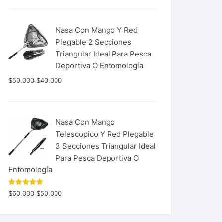
Nasa Con Mango Y Red
Plegable 2 Secciones
Triangular Ideal Para Pesca
Deportiva O Entomología
$
50.000
$
40.000
Nasa Con Mango
Telescopico Y Red Plegable
3 Secciones Triangular Ideal
Para Pesca Deportiva O
Entomología
Valorado
$
60.000
$
50.000
con
5.00
de 5