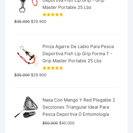
Deportiva Fish Lip Grip - Grip
Master Portable 25 Lbs
Valorado
$
35.000
$
29.900
con
5.00
de 5
Pinza Agarre De Labio Para Pesca
Deportiva Fish Lip Grip Forma T -
Grip Master Portable 25 Lbs
Valorado
$
35.000
$
29.900
con
5.00
de 5
Nasa Con Mango Y Red Plegable 2
Secciones Triangular Ideal Para
Pesca Deportiva O Entomología
$
50.000
$
40.000