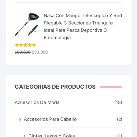
Nasa Con Mango Telescopico Y Red
Plegable 3 Secciones Triangular
Ideal Para Pesca Deportiva O
Entomología
Valorado
$
60.000
$
50.000
con
5.00
de 5
CATEGORÍAS DE PRODUCTOS
Accesorios De Moda
(18)
Accesorios Para Cabello
(2)
Cintas, Lazos Y Colas
(1)