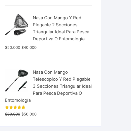
Nasa Con Mango Y Red
Plegable 2 Secciones
Triangular Ideal Para Pesca
Deportiva O Entomología
$
50.000
$
40.000
Nasa Con Mango
Telescopico Y Red Plegable
3 Secciones Triangular Ideal
Para Pesca Deportiva O
Entomología
Valorado
$
60.000
$
50.000
con
5.00
de 5