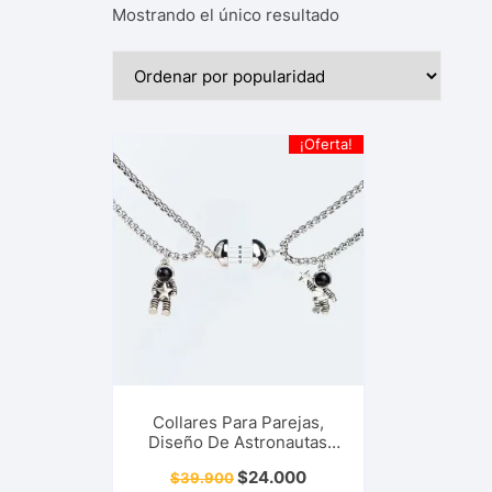
Mostrando el único resultado
¡Oferta!
Collares Para Parejas,
Diseño De Astronautas
Con Imanes Esfera, Collar
$
24.000
$
39.900
Magnético Para Compartir