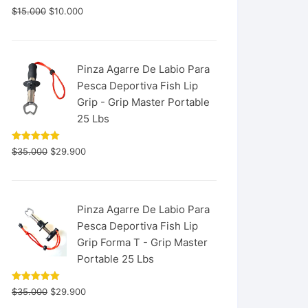
$
15.000
$
10.000
Pinza Agarre De Labio Para
Pesca Deportiva Fish Lip
Grip - Grip Master Portable
25 Lbs
Valorado
$
35.000
$
29.900
con
5.00
de 5
Pinza Agarre De Labio Para
Pesca Deportiva Fish Lip
Grip Forma T - Grip Master
Portable 25 Lbs
Valorado
$
35.000
$
29.900
con
5.00
de 5