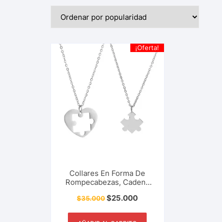
¡Oferta!
Collares En Forma De
Rompecabezas, Cadena
Con Puzzle De Corazón,
$
25.000
$
35.000
Para Compartir Con
Pareja, Amigos, Familia,
Joyería, Collar,