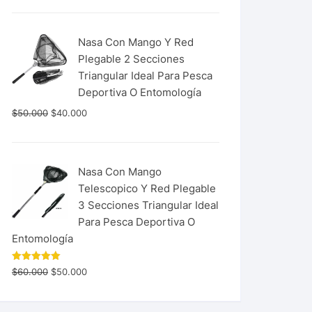
Nasa Con Mango Y Red
Plegable 2 Secciones
Triangular Ideal Para Pesca
Deportiva O Entomología
$
50.000
$
40.000
Nasa Con Mango
Telescopico Y Red Plegable
3 Secciones Triangular Ideal
Para Pesca Deportiva O
Entomología
Valorado
$
60.000
$
50.000
con
5.00
de 5