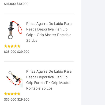
$
15.000
$
10.000
Pinza Agarre De Labio Para
Pesca Deportiva Fish Lip
Grip - Grip Master Portable
25 Lbs
Valorado
$
35.000
$
29.900
con
5.00
de 5
Pinza Agarre De Labio Para
Pesca Deportiva Fish Lip
Grip Forma T - Grip Master
Portable 25 Lbs
Valorado
$
35.000
$
29.900
con
5.00
de 5